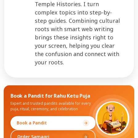
Temple Histories. I turn
complex topics into step-by-
step guides. Combining cultural
roots with smart web writing
brings these insights right to
your screen, helping you clear
the confusion and connect with
your roots.
Book a Pandit for
Rahu Ketu Puja
Expert and trusted pandits available for every
puja, ritual, ceremony, and celebration
Book a Pandit
arrow_forward
Order Samagri
arrow_forward